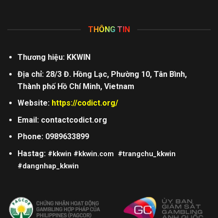
THÔNG TIN
Thương hiệu: KKWIN
Địa chỉ: 28/3 Đ. Hồng Lạc, Phường 10, Tân Bình,
Thành phố Hồ Chí Minh, Vietnam
Website:
https://codict.org/
Email: contactcodict.org
Phone: 0989633899
Hastag:
#kkwin #kkwin.com #trangchu_kkwin
#dangnhap_kkwin