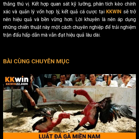
thắng thú vị. Kết hợp quan sát kỹ lưỡng, phân tích kèo chính
xác và quản lý vốn hợp lý, kết quả cá cược tại
KKWIN
sẽ trở
nên hiệu quả và bền vững hơn. Lời khuyên là nên áp dụng
những chiến thuật này một cách chuyên nghiệp để trải nghiệm
trận đấu hấp dẫn mà vẫn đạt hiệu quả lâu dài.
BÀI CÙNG CHUYÊN MỤC