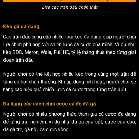
Live các trận đấu chân thật
Kèo gà đa dạng
Các trận đấu cung cấp nhiều loại kèo đa dạng giúp người chơi
lựa chọn phù hợp với chiến lược cá cược của mình. Ví dụ như
kèo BDD, Meron, Wala, Full HD, tỷ lệ thắng thua theo từng giai
đoạn trận đấu.
Người chơi có thể kết hợp nhiều kèo trong cùng một trận để
tăng cơ hội nhận thưởng. Khi áp dụng linh hoạt, người chơi sẽ
nâng cao hiệu quả chiến lược cá cược trong từng trận đấu.
Đa dạng các cách chơi cược cá độ đá gà
Người chơi có nhiều phương thức tham gia cá cược đa dạng
để tăng trải nghiệm. Ví dụ như đá gà cựa sắt, cược cựa dao,
đá gà tre, gà nòi, cá cược vòng.