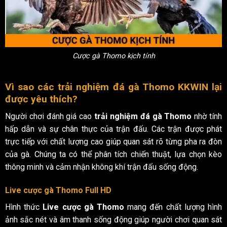
Cược gà Thomo kịch tính
Vì sao các trải nghiệm đá gà Thomo KKWIN lại
được yêu thích?
Người chơi đánh giá cao
trải nghiệm đá gà Thomo
nhờ tính
hấp dẫn và sự chân thực của trận đấu. Các trận được phát
trực tiếp với chất lượng cao giúp quan sát rõ từng pha ra đòn
của gà. Chúng ta có thể phân tích chiến thuật, lựa chọn kèo
thông minh và cảm nhận không khí trận đấu sống động.
Live cược gà Thomo Full HD
Hình thức
Live cược gà Thomo
mang đến chất lượng hình
ảnh sắc nét và âm thanh sống động giúp người chơi quan sát