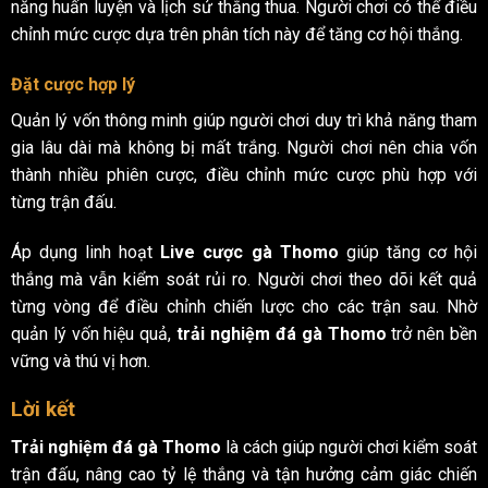
năng huấn luyện và lịch sử thắng thua. Người chơi có thể điều
chỉnh mức cược dựa trên phân tích này để tăng cơ hội thắng.
Đặt cược hợp lý
Quản lý vốn thông minh giúp người chơi duy trì khả năng tham
gia lâu dài mà không bị mất trắng. Người chơi nên chia vốn
thành nhiều phiên cược, điều chỉnh mức cược phù hợp với
từng trận đấu.
Áp dụng linh hoạt
Live cược gà Thomo
giúp tăng cơ hội
thắng mà vẫn kiểm soát rủi ro. Người chơi theo dõi kết quả
từng vòng để điều chỉnh chiến lược cho các trận sau. Nhờ
quản lý vốn hiệu quả,
trải nghiệm đá gà Thomo
trở nên bền
vững và thú vị hơn.
Lời kết
Trải nghiệm đá gà Thomo
là cách giúp người chơi kiểm soát
trận đấu, nâng cao tỷ lệ thắng và tận hưởng cảm giác chiến