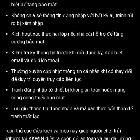
biệt để tăng bảo mật.
Không chia sẻ thông tin đăng nhập với bất kỳ ai, tránh rủi
ro bị xâm nhập.
Kích hoạt xác thực hai lớp nếu nhà cái hỗ trợ để tăng
cường bảo mật.
Kiểm tra kỹ thông tin trước khi gửi đăng ký, đặc biệt
email và số điện thoại.
Thường xuyên cập nhật thông tin cá nhân khi có thay đổi
để duy trì quyền truy cập liên tục.
Tránh đăng nhập từ thiết bị không an toàn hoặc mạng
công cộng thiếu bảo mật.
Lưu giữ thông tin đăng nhập và mã xác thực cẩn thận để
tránh thất lạc.
Tuân thủ các điều kiện và mẹo này giúp người chơi trải
nghiệm tại KKWIN diễn ra suôn sẻ, an toàn và lâu dài, đồng