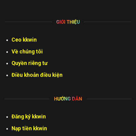
GIỚI THIỆU
Ceo kkwin
Về chúng tôi
Quyền riêng tư
Điều khoản điều kiện
HƯỚNG DẪN
Đăng ký kkwin
Nạp tiền kkwin