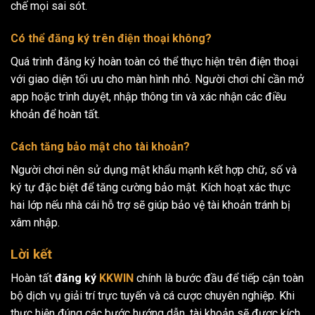
chế mọi sai sót.
Có thể đăng ký trên điện thoại không?
Quá trình đăng ký hoàn toàn có thể thực hiện trên điện thoại
với giao diện tối ưu cho màn hình nhỏ. Người chơi chỉ cần mở
app hoặc trình duyệt, nhập thông tin và xác nhận các điều
khoản để hoàn tất.
Cách tăng bảo mật cho tài khoản?
Người chơi nên sử dụng mật khẩu mạnh kết hợp chữ, số và
ký tự đặc biệt để tăng cường bảo mật. Kích hoạt xác thực
hai lớp nếu nhà cái hỗ trợ sẽ giúp bảo vệ tài khoản tránh bị
xâm nhập.
Lời kết
Hoàn tất
đăng ký
KKWIN
chính là bước đầu để tiếp cận toàn
bộ dịch vụ giải trí trực tuyến và cá cược chuyên nghiệp. Khi
thực hiện đúng các bước hướng dẫn, tài khoản sẽ được kích