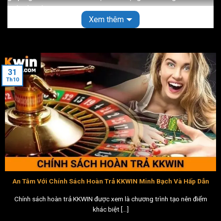
kiếm ở nhiều nơi khác. Theo dõi thường xuyên giúp người
Xem thêm
đọc cảm nhận rõ sự chuyển mình của từng hạng mục game,
hiểu được xu hướng phát triển và tự tin khi ra quyết định. Đặc
biệt là sự sống động trong từng
thông tin
khiến trải nghiệm
trở nên chân thực hơn bao giờ hết.
31
Th10
An Tâm Với Chính Sách Hoàn Trả KKWIN Minh Bạch Và Hấp Dẫn
Tin tức là chuyên mục quan trọng
Chính sách hoàn trả KKWIN được xem là chương trình tạo nên điểm
khác biệt [...]
Vì sao nên theo dõi tin tức KKWIN mỗi ngày?