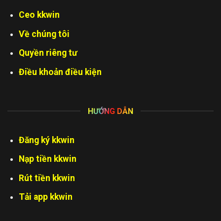
Nạp tiền được mô tả bằng nhiều cách thức linh hoạt, bảo
Ceo kkwin
mật và thuận tiện.
Về chúng tôi
Rút tiền nhanh chóng, rõ ràng về quy trình xác minh.
Quyền riêng tư
Ngoài ra, bản tin còn gợi ý mẹo nhận khuyến mãi, hướng dẫn
Điều khoản điều kiện
cách sử dụng điểm thưởng sao cho hiệu quả. Các hướng dẫn
được biên soạn dưới dạng kể chuyện giúp người đọc cảm
thấy tự nhiên khi thực hành.
HƯỚNG DẪN
Cập nhật kết quả xổ số, thể thao, đá gà nhanh nhất
Khi truy cập chuyên mục, người đọc luôn tìm thấy kết quả xổ
Đăng ký kkwin
số ba miền, lịch thi đấu thể thao hay kết quả đá gà theo thời
Nạp tiền kkwin
gian thực. Mỗi bản tin mang lại cảm giác như đang sống
giữa không khí cuồng nhiệt của các trận đấu.
Rút tiền kkwin
Tải app kkwin
Các dữ liệu được tổng hợp từ nguồn chính thống giúp người
đọc không phải bận tâm kiểm chứng. Ngoài ra, các bài viết