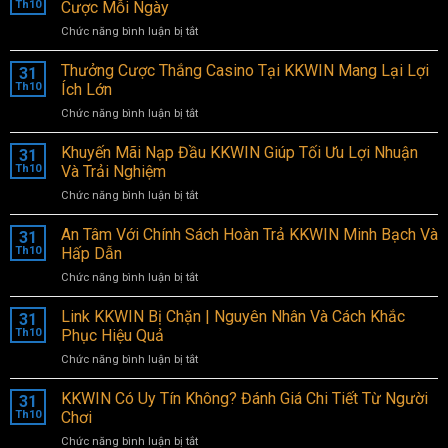
Th10
Cược Mỗi Ngày
hơn.
Chức năng bình luận bị tắt
ở
Khuyến
Các chủ đề trải rộng từ casino, thể thao, đến đá gà và slot,
Mãi
Thưởng Cược Thắng Casino Tại KKWIN Mang Lại Lợi
31
mỗi thể loại đều mang nét đặc trưng riêng. Đó không chỉ là
Hoàn
Th10
Ích Lớn
Trả
tin tức mà còn là hành trình mở rộng tri thức, khơi gợi cảm
Chức năng bình luận bị tắt
ở
2.5%
Thưởng
xúc và truyền cảm hứng chinh phục.
KKWIN
Cược
Khuyến Mãi Nạp Đầu KKWIN Giúp Tối Ưu Lợi Nhuận
|
31
Thắng
Nhận
Th10
Và Trải Nghiệm
Luật chơi các game nổi bật tại nhà cái
Casino
Lại
Chức năng bình luận bị tắt
ở
Tại
Tiền
Phần lớn người chơi tìm đến chuyên mục vì sự rõ ràng trong
Khuyến
KKWIN
Cược
Mãi
An Tâm Với Chính Sách Hoàn Trả KKWIN Minh Bạch Và
Mang
31
Mỗi
cách giải thích luật chơi. Từng trò đều được mô tả chi tiết, từ
Nạp
Lại
Th10
Hấp Dẫn
Ngày
cách vào bàn đến quy trình thắng thua, giúp người mới nhanh
Đầu
Lợi
Chức năng bình luận bị tắt
ở
KKWIN
Ích
chóng thích nghi. Mỗi bản tin đi sâu vào tình huống cụ thể,
An
Giúp
Lớn
hướng dẫn cách xử lý thông minh khi gặp rủi ro.
Tâm
Link KKWIN Bị Chặn | Nguyên Nhân Và Cách Khắc
Tối
31
Với
Ưu
Th10
Phục Hiệu Quả
Chính
Lợi
Các bài viết còn giúp người đọc nhận ra sự khác biệt giữa
Chức năng bình luận bị tắt
ở
Sách
Nhuận
Link
Hoàn
từng loại game, hiểu rõ tỉ lệ thắng và cơ hội tiềm ẩn. Sự tỉ mỉ
Và
KKWIN
KKWIN Có Uy Tín Không? Đánh Giá Chi Tiết Từ Người
Trả
31
Trải
trong từng nội dung tạo nên nét đặc trưng riêng cho trang
Bị
KKWIN
Th10
Chơi
Nghiệm
Chặn
Minh
tin, khiến người đọc cảm thấy tin tưởng.
Chức năng bình luận bị tắt
ở
|
Bạch