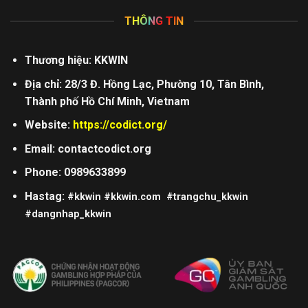
phân tích sâu về phong độ, chiến thuật hay tỉ lệ thắng để hỗ
trợ người theo dõi dễ dàng nhận định.
THÔNG TIN
Lịch thi đấu thể thao tại KKWIN
Thương hiệu: KKWIN
Lịch thi đấu là phần được chờ đón nhiều nhất trong chuyên
Địa chỉ: 28/3 Đ. Hồng Lạc, Phường 10, Tân Bình,
mục. Thông tin được cập nhật liên tục về khung giờ, giải đấu
Thành phố Hồ Chí Minh, Vietnam
và đội tham gia. Người đọc có thể sắp xếp thời gian để theo
Website:
https://codict.org/
dõi những trận cầu lớn hoặc tìm cơ hội dự đoán trước giờ
bóng lăn.
Email: contactcodict.org
Phone: 0989633899
Mỗi lịch thi đấu đều đi kèm phân tích chuyên sâu, giúp người
đọc hiểu rõ tình hình lực lượng và chiến thuật từng đội. Cảm
Hastag:
#kkwin #kkwin.com #trangchu_kkwin
giác đọc giống như cầm trong tay bản đồ hướng đến đỉnh
#dangnhap_kkwin
cao cảm xúc thể thao.