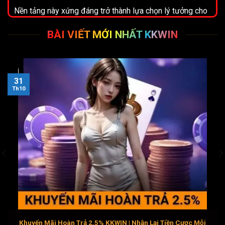
Nền tảng này xứng đáng trở thành lựa chọn lý tưởng cho
những ai tìm kiếm một sân chơi uy tín, hiện đại và an toàn
BÀI VIẾT MỚI NHẤT KKWIN
trong năm 2025.
31
Th10
Nhà cái có chứng nhận PAGCOR
Lịch sử hình thành và phát triển
Từ những ngày đầu hoạt động, nhà cái đã không ngừng
hoàn thiện hệ thống, mở rộng thị trường và nâng cao chất
Khuyến Mãi Hoàn Trả 2.5% KKWIN | Nhận Lại Tiền Cược Mỗi