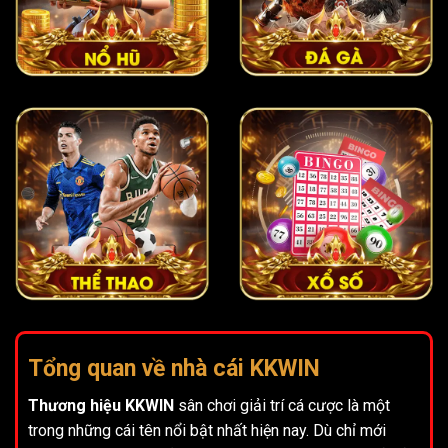
Tổng quan về nhà cái KKWIN
Thương hiệu KKWIN
sân chơi giải trí cá cược là một
trong những cái tên nổi bật nhất hiện nay. Dù chỉ mới