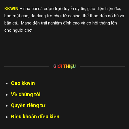
Chơi
KKWIN
– nhà cái cá cược trực tuyến uy tín, giao diện hiện đại,
bảo mật cao, đa dạng trò chơi từ casino, thể thao đến nổ hũ và
bắn cá... Mang đến trải nghiệm đỉnh cao và cơ hội thắng lớn
cho người chơi.
GIỚI THIỆU
Ceo kkwin
Về chúng tôi
Quyền riêng tư
Điều khoản điều kiện