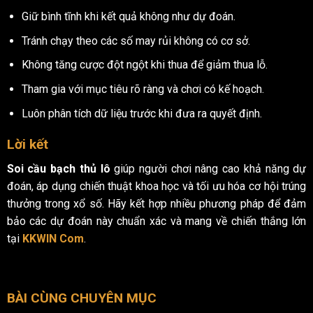
Giữ bình tĩnh khi kết quả không như dự đoán.
Tránh chạy theo các số may rủi không có cơ sở.
Không tăng cược đột ngột khi thua để giảm thua lỗ.
Tham gia với mục tiêu rõ ràng và chơi có kế hoạch.
Luôn phân tích dữ liệu trước khi đưa ra quyết định.
Lời kết
Soi cầu bạch thủ lô
giúp người chơi nâng cao khả năng dự
đoán, áp dụng chiến thuật khoa học và tối ưu hóa cơ hội trúng
thưởng trong xổ số. Hãy kết hợp nhiều phương pháp để đảm
bảo các dự đoán này chuẩn xác và mang về chiến thắng lớn
tại
KKWIN Com
.
BÀI CÙNG CHUYÊN MỤC