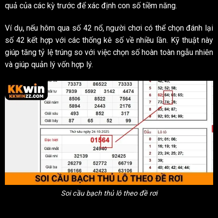
quả của các kỳ trước để xác định con số tiềm năng.
Ví dụ, nếu hôm qua số 42 nổ, người chơi có thể chọn đánh lại
số 42 kết hợp với các thống kê số về nhiều lần. Kỹ thuật này
giúp tăng tỷ lệ trúng so với việc chọn số hoàn toàn ngẫu nhiên
và giúp quản lý vốn hợp lý.
Soi cầu bạch thủ lô theo đề rơi