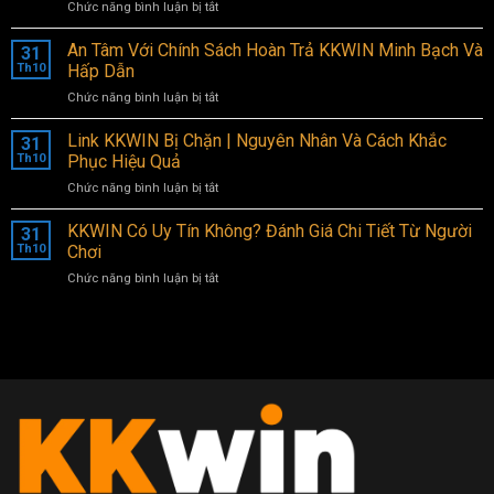
Chức năng bình luận bị tắt
ở
Tại
Tiền
Khuyến
KKWIN
Cược
Mãi
An Tâm Với Chính Sách Hoàn Trả KKWIN Minh Bạch Và
Mang
31
Mỗi
Nạp
Lại
Th10
Hấp Dẫn
Ngày
Đầu
Lợi
Chức năng bình luận bị tắt
ở
KKWIN
Ích
An
Giúp
Lớn
Tâm
Link KKWIN Bị Chặn | Nguyên Nhân Và Cách Khắc
Tối
31
Với
Ưu
Th10
Phục Hiệu Quả
Chính
Lợi
Chức năng bình luận bị tắt
ở
Sách
Nhuận
Link
Hoàn
Và
KKWIN
KKWIN Có Uy Tín Không? Đánh Giá Chi Tiết Từ Người
Trả
31
Trải
Bị
KKWIN
Th10
Chơi
Nghiệm
Chặn
Minh
Chức năng bình luận bị tắt
ở
|
Bạch
KKWIN
Nguyên
Và
Có
Nhân
Hấp
Uy
Và
Dẫn
Tín
Cách
Không?
Khắc
Đánh
Phục
Giá
Hiệu
Chi
Quả
Tiết
Từ
Người