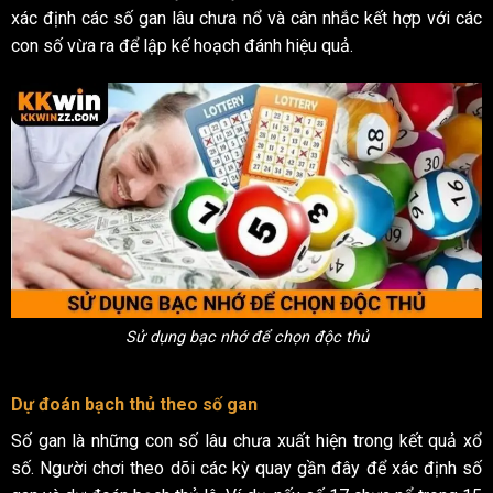
xác định các số gan lâu chưa nổ và cân nhắc kết hợp với các
con số vừa ra để lập kế hoạch đánh hiệu quả.
Sử dụng bạc nhớ để chọn độc thủ
Dự đoán bạch thủ theo số gan
Số gan là những con số lâu chưa xuất hiện trong kết quả xổ
số. Người chơi theo dõi các kỳ quay gần đây để xác định số