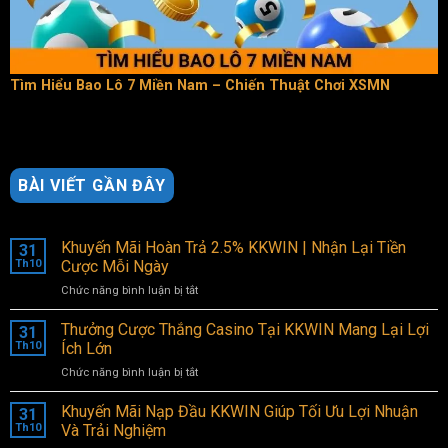
Tìm Hiểu Bao Lô 7 Miền Nam – Chiến Thuật Chơi XSMN
BÀI VIẾT GẦN ĐÂY
Khuyến Mãi Hoàn Trả 2.5% KKWIN | Nhận Lại Tiền
31
Th10
Cược Mỗi Ngày
Chức năng bình luận bị tắt
ở
Khuyến
Mãi
Thưởng Cược Thắng Casino Tại KKWIN Mang Lại Lợi
31
Hoàn
Th10
Ích Lớn
Trả
Chức năng bình luận bị tắt
ở
2.5%
Thưởng
KKWIN
Cược
Khuyến Mãi Nạp Đầu KKWIN Giúp Tối Ưu Lợi Nhuận
|
31
Thắng
Nhận
Th10
Và Trải Nghiệm
Casino
Lại