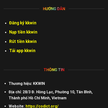
HƯỚNG DẪN
Đăng ký kkwin
Nạp tiền kkwin
Rút tiền kkwin
Tải app kkwin
THÔNG TIN
Thương hiệu: KKWIN
Địa chỉ: 28/3 Đ. Hồng Lạc, Phường 10, Tân Bình,
Thành phố Hồ Chí Minh, Vietnam
Website:
https://codict.org/