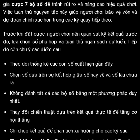
gia
cược 7 bộ số
để tránh rủi ro và nâng cao hiệu quả chơi.
Việc tuân thủ nguyên tắc này giúp người chơi bảo vệ vốn và
dự đoán chính xác hơn trong các kỳ quay tiếp theo.
Trước khi đặt cược, người chơi nên quan sát kỹ kết quả trước
đó, lựa chọn số phù hợp và tuân thủ ngân sách dự kiến. Tiếp
đó cần chú ý các điểm sau:
Theo dõi thống kê các con số xuất hiện gần đây.
Chọn số dựa trên sự kết hợp giữa số hay về và số lâu chưa
ra.
Không đánh tất cả các bộ số bằng một phương pháp duy
nhất.
Thay đổi chiến thuật dựa trên kết quả thực tế để tăng cơ
hội thắng.
Ghi chép kết quả để phân tích xu hướng cho các kỳ sau.