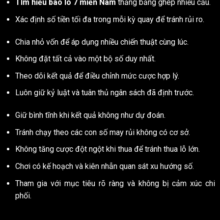
Tìm hiểu bao lô 7 miền Nam
thắng bằng ghép nhiều cầu.
Xác định số tiền tối đa trong mỗi kỳ quay để tránh rủi ro.
Chia nhỏ vốn để áp dụng nhiều chiến thuật cùng lúc.
Không đặt tất cả vào một bộ số duy nhất.
Theo dõi kết quả để điều chỉnh mức cược hợp lý.
Luôn giữ kỷ luật và tuân thủ ngân sách đã định trước.
Giữ bình tĩnh khi kết quả không như dự đoán.
Tránh chạy theo các con số may rủi không có cơ sở.
Không tăng cược đột ngột khi thua để tránh thua lỗ lớn.
Chơi có kế hoạch và kiên nhẫn quan sát xu hướng số.
Tham gia với mục tiêu rõ ràng và không bị cảm xúc chi
phối.