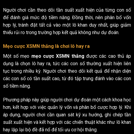
Người chơi cần theo dõi tần suất xuất hiện của từng con số
để đánh giá mức độ tiềm năng. Đồng thời, nên phân bổ vốn
hợp lý, tránh đặt tất cả vào một lô khan duy nhất, giúp giảm
thiểu rủi ro trong trường hợp kết quả không như dự đoán.
Mẹo cược XSMN thắng là chơi lô hay ra
Một số mẹo
mẹo cược XSMN thắng
được các cao thủ áp
dụng là chọn lô hay ra, tức các con số thường xuất hiện liên
tục trong nhiều kỳ. Người chơi theo dõi kết quả để nhận diện
các con số có tần suất cao, từ đó tập trung đánh vào các con
số tiềm năng.
Phương pháp này giúp người chơi dự đoán một cách khoa học
hơn, kết hợp với việc quản lý vốn và phân bổ cược hợp lý. Khi
áp dụng, người chơi cần quan sát kỹ xu hướng, ghi chép tần
suất xuất hiện và kết hợp với các chiến thuật khác như lô khan
hay lặp lại bộ đề đã nổ để tối ưu cơ hội thắng.