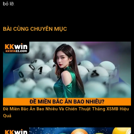
bỏ lỡ.
BÀI CÙNG CHUYÊN MỤC
Đề Miền Bắc Ăn Bao Nhiêu Và Chiến Thuật Thắng XSMB Hiệu
Quả