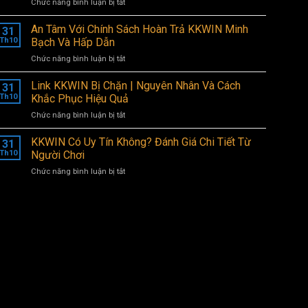
Chức năng bình luận bị tắt
ở
Tại
Tiền
Khuyến
KKWIN
Cược
Mãi
An Tâm Với Chính Sách Hoàn Trả KKWIN Minh
Mang
31
Mỗi
Nạp
Lại
Th10
Bạch Và Hấp Dẫn
Ngày
Đầu
Lợi
Chức năng bình luận bị tắt
ở
KKWIN
Ích
An
Giúp
Lớn
Tâm
Link KKWIN Bị Chặn | Nguyên Nhân Và Cách
Tối
31
Với
Ưu
Th10
Khắc Phục Hiệu Quả
Chính
Lợi
Chức năng bình luận bị tắt
ở
Sách
Nhuận
Link
Hoàn
Và
KKWIN
KKWIN Có Uy Tín Không? Đánh Giá Chi Tiết Từ
Trả
31
Trải
Bị
KKWIN
Th10
Người Chơi
Nghiệm
Chặn
Minh
Chức năng bình luận bị tắt
ở
|
Bạch
KKWIN
Nguyên
Và
Có
Nhân
Hấp
Uy
Và
Dẫn
Tín
Cách
Không?
Khắc
Đánh
Phục
Giá
Hiệu
Chi
Quả
Tiết
Từ
Người