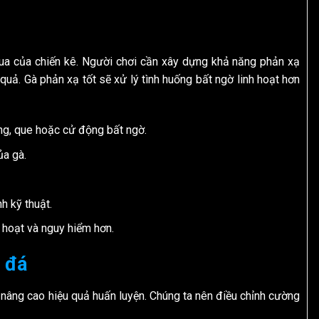
hua của chiến kê. Người chơi cần xây dựng khả năng phản xạ
quả. Gà phản xạ tốt sẽ xử lý tình huống bất ngờ linh hoạt hơn
ng, que hoặc cử động bất ngờ.
ủa gà.
h kỹ thuật.
h hoạt và nguy hiểm hơn.
 đá
nâng cao hiệu quả huấn luyện. Chúng ta nên điều chỉnh cường