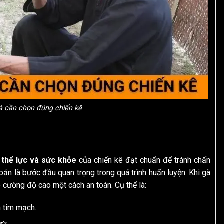
á cần chọn đúng chiến kê
o
thể lực và sức khỏe
của chiến kê đạt chuẩn để tránh chấn
ản là bước đầu quan trọng trong quá trình huấn luyện. Khi gà
p cường độ cao một cách an toàn. Cụ thể là:
n tim mạch.