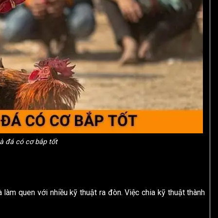
à đá có cơ bắp tốt
làm quen với nhiều kỹ thuật ra đòn. Việc chia kỹ thuật thành