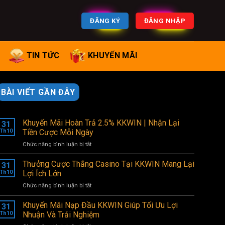
ĐĂNG KÝ
ĐĂNG NHẬP
TIN TỨC
KHUYẾN MÃI
BÀI VIẾT GẦN ĐÂY
Khuyến Mãi Hoàn Trả 2.5% KKWIN | Nhận Lại
31
Th10
Tiền Cược Mỗi Ngày
Chức năng bình luận bị tắt
ở
Khuyến
Mãi
Thưởng Cược Thắng Casino Tại KKWIN Mang Lại
31
Hoàn
Th10
Lợi Ích Lớn
Trả
Chức năng bình luận bị tắt
ở
2.5%
Thưởng
KKWIN
Cược
Khuyến Mãi Nạp Đầu KKWIN Giúp Tối Ưu Lợi
|
31
Thắng
Nhận
Th10
Nhuận Và Trải Nghiệm
Casino
Lại