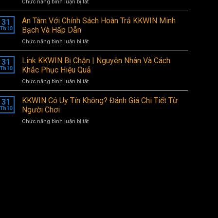
Chức năng bình luận bị tắt
ở
Tại
Tiền
Khuyến
KKWIN
Cược
Mãi
An Tâm Với Chính Sách Hoàn Trả KKWIN Minh
Mang
31
Mỗi
Nạp
Lại
Th10
Bạch Và Hấp Dẫn
Ngày
Đầu
Lợi
Chức năng bình luận bị tắt
ở
KKWIN
Ích
An
Giúp
Lớn
Tâm
Link KKWIN Bị Chặn | Nguyên Nhân Và Cách
Tối
31
Với
Ưu
Th10
Khắc Phục Hiệu Quả
Chính
Lợi
Chức năng bình luận bị tắt
ở
Sách
Nhuận
Link
Hoàn
Và
KKWIN
KKWIN Có Uy Tín Không? Đánh Giá Chi Tiết Từ
Trả
31
Trải
Bị
KKWIN
Th10
Người Chơi
Nghiệm
Chặn
Minh
Chức năng bình luận bị tắt
ở
|
Bạch
KKWIN
Nguyên
Và
Có
Nhân
Hấp
Uy
Và
Dẫn
Tín
Cách
Không?
Khắc
Đánh
Phục
Giá
Hiệu
Chi
Quả
Tiết
Từ
Người