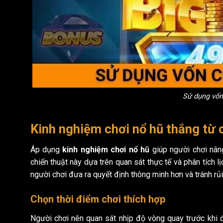
Sử dụng vốn
Kinh nghiệm chơi nổ hũ thắng từ 
Áp dụng
kinh nghiệm chơi nổ hũ
giúp người chơi nân
chiến thuật này dựa trên quan sát thực tế và phân tích l
người chơi đưa ra quyết định thông minh hơn và tránh rủi
Chọn thời điểm chơi thích hợp
Người chơi nên quan sát nhịp độ vòng quay trước khi đ