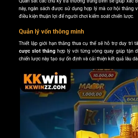
Quan sát các chu kỳ trả thưởng trung bình sẽ giúp xác đ
này, ngân sách được sử dụng hợp lý mà cơ hội thắng vẫ
điều kiện thuận lợi để người chơi kiểm soát chiến lược.
Quản lý vốn thông minh
Thiết lập giới hạn thắng thua cụ thể sẽ hỗ trợ duy trì 
cược slot thắng
hợp lý với từng vòng quay giúp tận d
chiến lược này tạo sự ổn định và cải thiện kết quả lâu dài