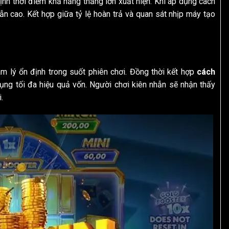
ịnh thời điểm khả năng thắng lớn xuất hiện. Khi áp dụng cách
n cao. Kết hợp giữa tỷ lệ hoàn trả và quan sát nhịp máy tạo
tâm lý ổn định trong suốt phiên chơi. Đồng thời kết hợp
cách
ụng tối đa hiệu quả vốn. Người chơi kiên nhẫn sẽ nhận thấy
.