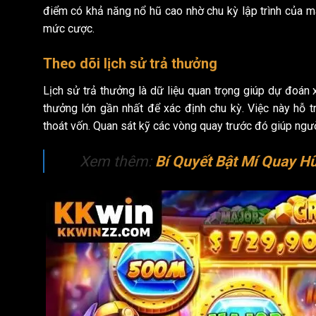
điểm có khả năng nổ hũ cao nhờ chu kỳ lập trình của má
mức cược.
Theo dõi lịch sử trả thưởng
Lịch sử trả thưởng là dữ liệu quan trọng giúp dự đoán 
thưởng lớn gần nhất để xác định chu kỳ. Việc này hỗ tr
thoát vốn. Quan sát kỹ các vòng quay trước đó giúp ngư
Xem thêm:
Bí Quyết Bật Mí Quay H