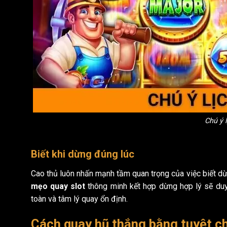
Chú ý 
Biết khi dừng đúng lúc
Cao thủ luôn nhấn mạnh tầm quan trọng của việc biết dừ
mẹo quay slot
thông minh kết hợp dừng hợp lý sẽ duy 
toàn và tâm lý quay ổn định.
Cách quay hũ thắng bằng tuyệt c