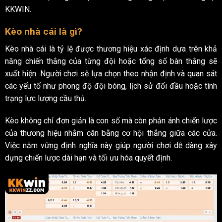
KKWIN.
Kèo nhà cái là gì?
Kèo nhà cái là tỷ lệ được thương hiệu xác định dựa trên khả
năng chiến thắng của từng đội hoặc tổng số bàn thắng sẽ
xuất hiện. Người chơi sẽ lựa chọn theo nhận định và quan sát
các yếu tố như phong độ đội bóng, lịch sử đối đầu hoặc tình
trạng lực lượng cầu thủ.
Kèo không chỉ đơn giản là con số mà còn phản ánh chiến lược
của thương hiệu nhằm cân bằng cơ hội thắng giữa các cửa.
Việc nắm vững định nghĩa này giúp người chơi dễ dàng xây
dựng chiến lược dài hạn và tối ưu hóa quyết định.