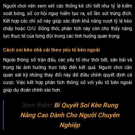
Người chơi nên xem xét các thống kê chi tiết như tỷ lệ kiểm
soát bóng, số cơ hội nguy hiểm tạo ra, số lần sút trúng đích.
Kết hợp các chỉ số này giúp xác định khả năng vượt tỷ lệ kèo
chấp hoặc O/U. Đồng thời, phân tích này còn cho thấy năng
lực thực tế của từng đội trong các tình huống quan trọng.
Cách soi kèo nhà cái theo yếu tố bên ngoài
Ngoài thông số trận đấu, các yếu tố như thời tiết, sân bãi và
trọng tài ảnh hưởng trực tiếp đến kết quả. Người chơi cần
quan sát kỹ những thay đổi này để điều chỉnh quyết định cá
cược. Việc kết hợp phân tích thông số với yếu tố bên ngoài
giúp dự đoán chính xác hơn.
Xem thêm:
Bí Quyết Soi Kèo Rung
Nâng Cao Dành Cho Người Chuyên
Nghiệp