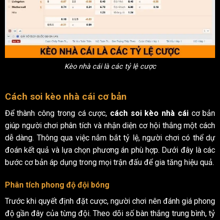
Kèo nhà cái là các tỷ lệ cược
Cách soi kèo nhà cái cơ bản
Để thành công trong cá cược,
cách soi kèo nhà cái
cơ bản
giúp người chơi phân tích và nhận diện cơ hội thắng một cách
dễ dàng. Thông qua việc nắm bắt tỷ lệ, người chơi có thể dự
đoán kết quả và lựa chọn phương án phù hợp. Dưới đây là các
bước cơ bản áp dụng trong mọi trận đấu để gia tăng hiệu quả.
Phân tích phong độ đội bóng
Trước khi quyết định đặt cược, người chơi nên đánh giá phong
độ gần đây của từng đội. Theo dõi số bàn thắng trung bình, tỷ