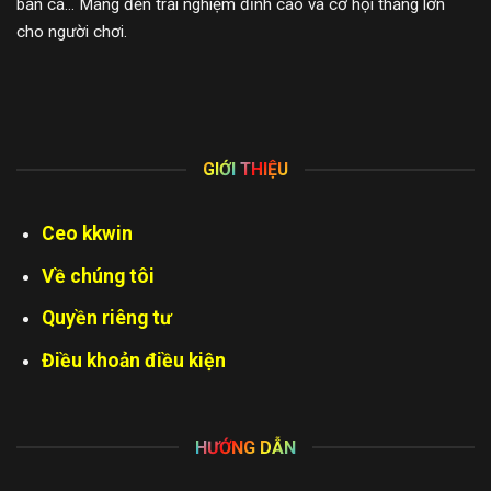
bắn cá... Mang đến trải nghiệm đỉnh cao và cơ hội thắng lớn
cho người chơi.
GIỚI THIỆU
Ceo kkwin
Về chúng tôi
Quyền riêng tư
Điều khoản điều kiện
HƯỚNG DẪN