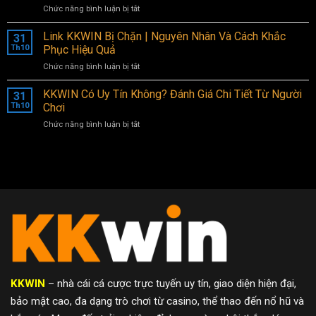
Lợi
Chức năng bình luận bị tắt
ở
KKWIN
Ích
An
Giúp
Lớn
Tâm
Link KKWIN Bị Chặn | Nguyên Nhân Và Cách Khắc
Tối
31
Với
Ưu
Th10
Phục Hiệu Quả
Chính
Lợi
Chức năng bình luận bị tắt
ở
Sách
Nhuận
Link
Hoàn
Và
KKWIN
KKWIN Có Uy Tín Không? Đánh Giá Chi Tiết Từ Người
Trả
31
Trải
Bị
KKWIN
Th10
Chơi
Nghiệm
Chặn
Minh
Chức năng bình luận bị tắt
ở
|
Bạch
KKWIN
Nguyên
Và
Có
Nhân
Hấp
Uy
Và
Dẫn
Tín
Cách
Không?
Khắc
Đánh
Phục
Giá
Hiệu
Chi
Quả
Tiết
Từ
Người
Chơi
KKWIN
– nhà cái cá cược trực tuyến uy tín, giao diện hiện đại,
bảo mật cao, đa dạng trò chơi từ casino, thể thao đến nổ hũ và