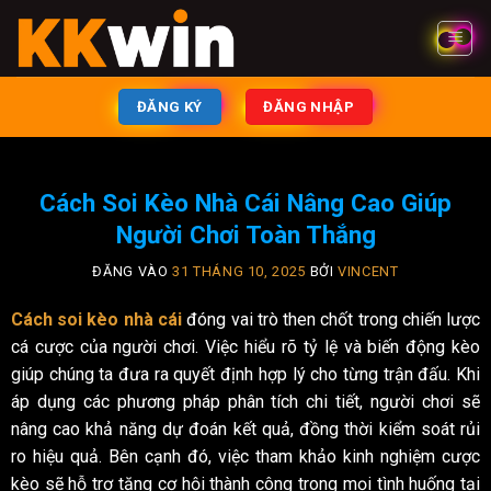
ĐĂNG KÝ
ĐĂNG NHẬP
Cách Soi Kèo Nhà Cái Nâng Cao Giúp
Người Chơi Toàn Thắng
ĐĂNG VÀO
31 THÁNG 10, 2025
BỞI
VINCENT
Cách soi kèo nhà cái
đóng vai trò then chốt trong chiến lược
cá cược của người chơi. Việc hiểu rõ tỷ lệ và biến động kèo
giúp chúng ta đưa ra quyết định hợp lý cho từng trận đấu. Khi
áp dụng các phương pháp phân tích chi tiết, người chơi sẽ
nâng cao khả năng dự đoán kết quả, đồng thời kiểm soát rủi
ro hiệu quả. Bên cạnh đó, việc tham khảo
kinh nghiệm cược
kèo
sẽ hỗ trợ tăng cơ hội thành công trong mọi tình huống tại